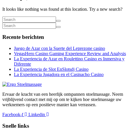
It looks like nothing was found at this location. Try a new search?
Recente berichten
Juego de Azar con la Suerte del Leprezone casino
VegasHero Casino Gaming Experience Review and Analysis
La Experiencia de Azar en Roulettino Casino es Inmersiva y
Diferente
La Experiencia de Slot EnSlotsdj Casino
La Experiencia Jugadora en el Casinacho Casino
Ervaar de kracht van een heerlijk ontspannen stoelmassage. Neem
vrijblijvend contact met mij op om te kijken hoe stoelmassage uw
werknemers op een positieve manier kan verrassen.
Facebook-f
Linkedin
Snelle links